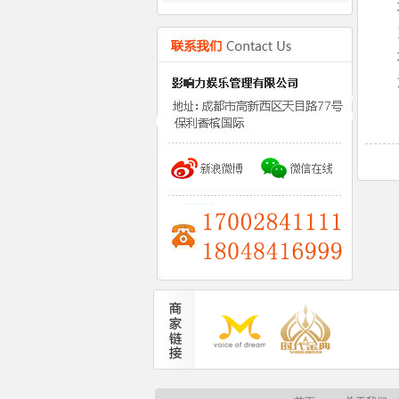
培
为
培
送