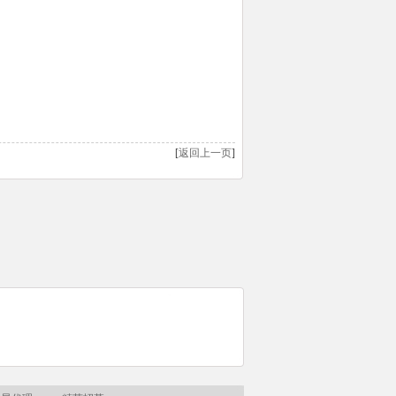
[
返回上一页
]