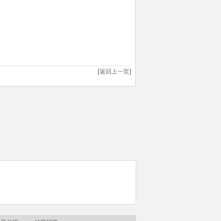
[
返回上一页
]