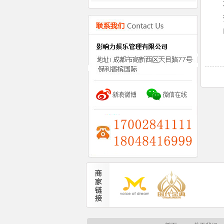
培
打
电